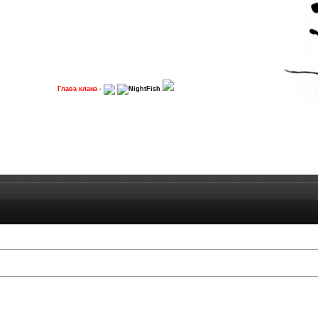
Глава клана
-
NightFish