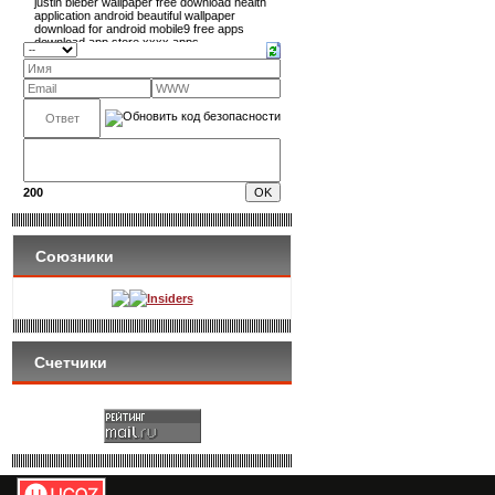
200
Союзники
Insiders
Счетчики