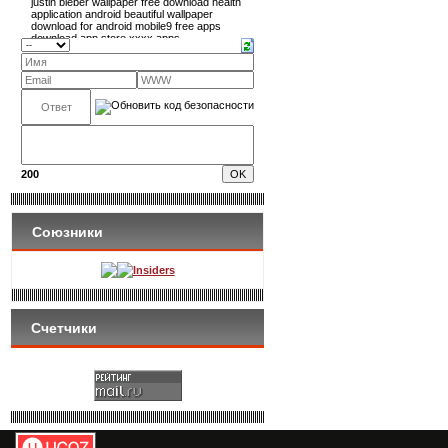
200
Союзники
Insiders
Счетчики