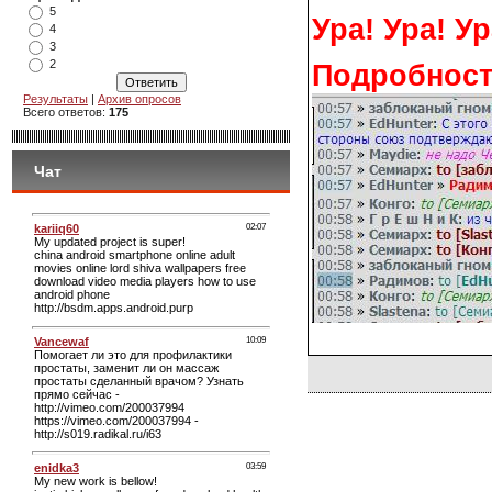
5
Ура! Ура! Ур
4
3
2
Подробност
Результаты
|
Архив опросов
Всего ответов:
175
Чат