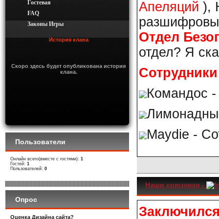
Гостевая
Апеляций
),
FAQ
разшифровыва
Законы Игры
Отдел Безо
История клана
отдел? Я ска
Скоро здесь будет опубликована история
Сотрудники
клана.
Командос 
Лимонадный
Maydie - С
Пользователи
Онлайн всего(вместе с гостями):
1
Гостей:
1
Пользователей:
0
Наши союзники -
I
Опрос
Заключился
Оценка Дизайна сайта?