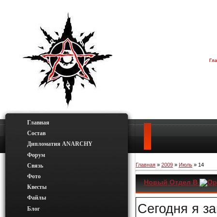
Гла
Главная
Состав
Дипломатия ANARCHY
Форум
Главная
»
2009
»
Июль
»
14
Связь
Фото
Новый Отдел В
Ор
Квесты
Файлы
Сегодня я за
Блог