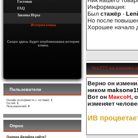
Ник нашего това
Гостевая
Информация:
FAQ
Был
стажёр
-
Len
Законы Игры
Но после повыше
История клана
Хорошее начало дл
Скоро здесь будет опубликована история
клана.
Что??? он изменил 
Верно он изменил
ником
maksone1
Пользователи
Вот он
МаксоН
, 
Онлайн всего(вместе с гостями):
1
изменяет человек
Гостей:
1
Пользователей:
0
ИВ процветае
Опрос
Оценка Дизайна сайта?