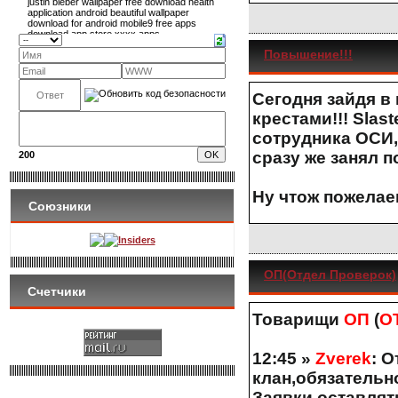
Повышение!!!
Сегодня зайдя в
крестами!!!
Slast
сотрудника ОСИ,
сразу же занял 
200
Ну чтож пожелае
Союзники
Insiders
ОП(Отдел Проверок)
Счетчики
Товарищи
ОП
(
О
12:45 »
Zverek
: 
клан,обязательн
Заявки оставлят