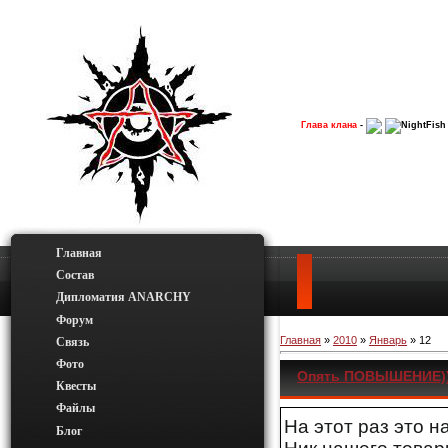
Глава клана
-
NightFish
Главная
Состав
Дипломатия ANARCHY
Форум
Главная
»
2010
»
Январь
»
12
Связь
Фото
Опять ПОВЫШЕНИЕ))
Квесты
Файлы
На этот раз это 
Блог