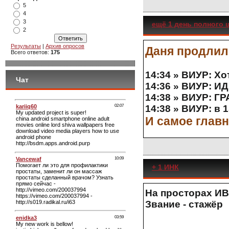
5
4
3
ещё 1 день полного щ
2
Результаты
|
Архив опросов
Даня продлил
Всего ответов:
175
14:34 » ВИУР: Х
Чат
14:36 » ВИУР: 
14:38 » ВИУР: 
14:38 » ВИУР: в 1
И самое главн
+ 1 ИНК
На просторах ИВ
Звание - стажёр