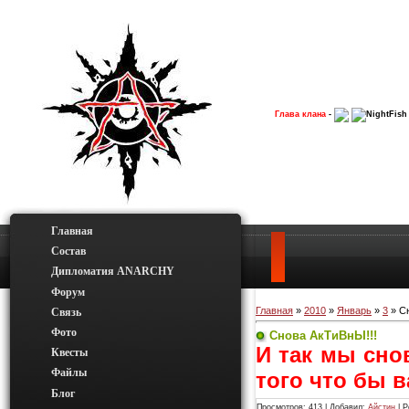
Глава клана
-
NightFish
Главная
Состав
Дипломатия ANARCHY
Форум
Главная
»
2010
»
Январь
»
3
» С
Связь
Фото
Снова АкТиВнЫ!!!
И так мы сно
Квесты
Файлы
того что бы 
Блог
Просмотров
: 413 |
Добавил
:
Айстин
|
Р