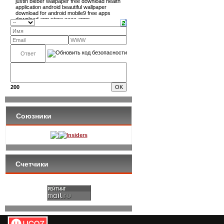
200
Союзники
Insiders
Счетчики