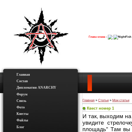
Глава клана
-
NightFish
Главная
Состав
Дипломатия ANARCHY
Форум
Главная
»
Статьи
»
Мои статьи
Связь
Фото
Квест номер 1
Квесты
И так, выходим н
Файлы
увидите стрелоч
Блог
площадь" Там вы 