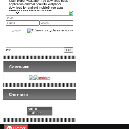
200
Союзники
Insiders
Счетчики