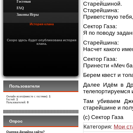
Гостевая
Старейшиной.
FAQ
Старейшина:
Законы Игры
Приветствую тебя,
История клана
Сектор Газа:
Я по поводу задан
Скоро здесь будет опубликована история
Старейшина:
клана.
Насчет какого име
Сектор Газа:
Принести «Меч б
Берем квест и то
Далее Идём в Др
Пользователи
телепортируемся и
Онлайн всего(вместе с гостями):
1
Там убиваем Дже
Гостей:
1
Пользователей:
0
старейшине и пол
(с) Сектор Газа
Опрос
Категория
:
Мои ст
Оценка Дизайна сайта?