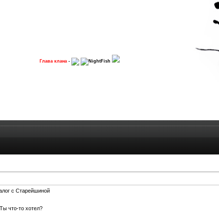
Глава клана
-
NightFish
иалог с Старейшиной
 Ты что-то хотел?