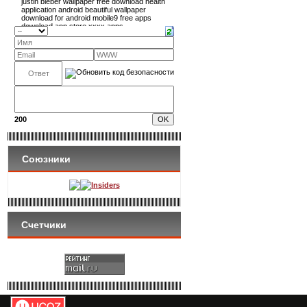
200
Союзники
Insiders
Счетчики