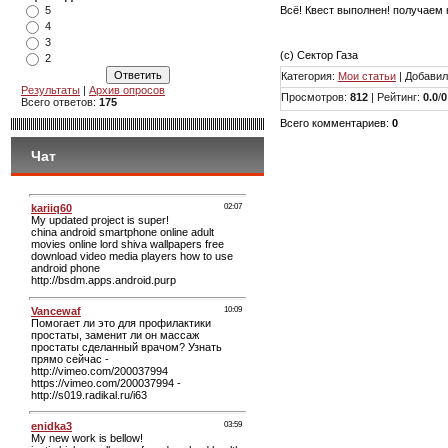
Всё! Квест выполнен! получаем н
5
4
3
(с) Сектор Газа
2
Категория
:
Мои статьи
|
Добавил
Результаты
|
Архив опросов
Просмотров
:
812
|
Рейтинг
:
0.0
/
0
Всего ответов:
175
Всего комментариев
:
0
Чат