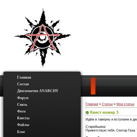
Главная
Состав
Дипломатия ANARCHY
Форум
Главная
»
Статьи
»
Мои статьи
Связь
Фото
Квест номер 3
Квесты
Идём в таверну и вступаем в д
Файлы
Старейшина:
Приветствую тебя, Сектор Газа.
Блог