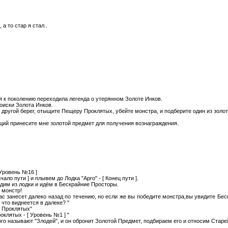
а то стар я стал..
я к поколению переходила легенда о утерянном Золоте Инков.
оиски Золота Инков.
а другой берег, отыщите Пещеру Проклятых, убейте монстра, и подберите один из золо
ций принесите мне золотой предмет для получения вознаграждения.
 Уровень №16 ]
чало пути ] и плывем до Лодка "Арго" - [ Конец пути ].
дим из лодки и идём в Бескрайние Просторы.
 монстр!
ас занесет далеко назад по течению, но если же вы победите монстра,вы увидите Бес
 что виднеется в далеке? "
 Проклятых"
клятых - [ Уровень №1 ] "
го называют "Злодей", и он обронит Золотой Предмет, подбираем его и относим Стар