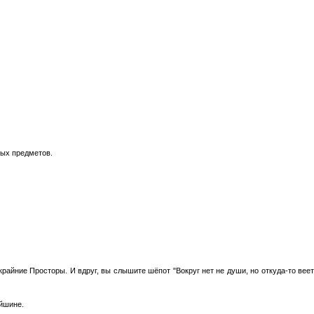
тых предметов.
крайние Просторы. И вдруг, вы слышите шёпот "Вокруг нет не души, но откуда-то веет
ейшине.