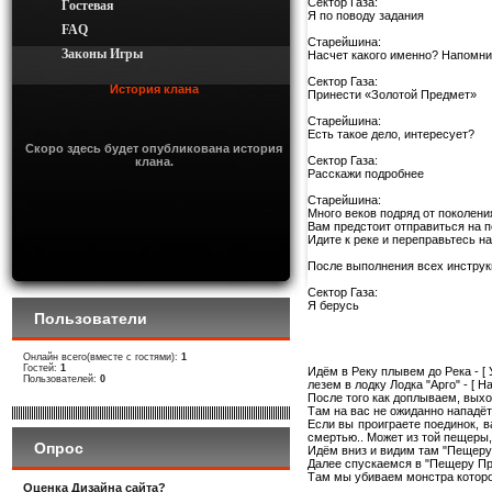
Сектор Газа:
Гостевая
Я по поводу задания
FAQ
Старейшина:
Законы Игры
Насчет какого именно? Напомни, 
Сектор Газа:
История клана
Принести «Золотой Предмет»
Старейшина:
Есть такое дело, интересует?
Скоро здесь будет опубликована история
Сектор Газа:
клана.
Расскажи подробнее
Старейшина:
Много веков подряд от поколени
Вам предстоит отправиться на п
Идите к реке и переправьтесь н
После выполнения всех инструк
Сектор Газа:
Я берусь
Пользователи
Онлайн всего(вместе с гостями):
1
Гостей:
1
Идём в Реку плывем до Река - [
Пользователей:
0
лезем в лодку Лодка "Арго" - [ На
После того как доплываем, выхо
Там на вас не ожиданно нападёт
Если вы проиграете поединок, в
смертью.. Может из той пещеры,
Опрос
Идём вниз и видим там "Пещеру
Далее спускаемся в "Пещеру Про
Там мы убиваем монстра которо
Оценка Дизайна сайта?