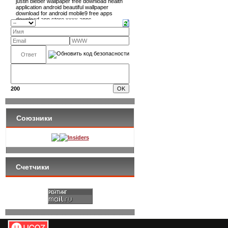
200
Союзники
Insiders
Счетчики