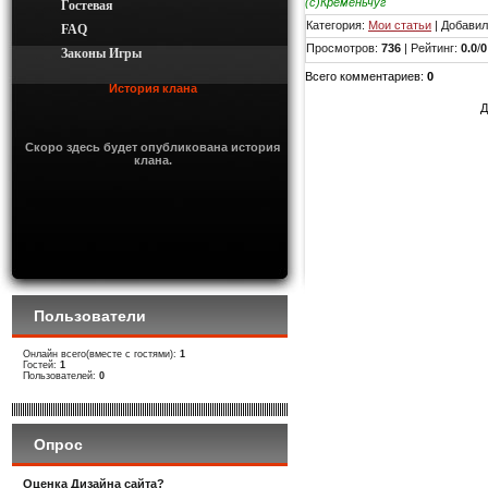
(с)Кременьчуг
Гостевая
Категория
:
Мои статьи
|
Добавил
FAQ
Просмотров
:
736
|
Рейтинг
:
0.0
/
0
Законы Игры
Всего комментариев
:
0
История клана
Д
Скоро здесь будет опубликована история
клана.
Пользователи
Онлайн всего(вместе с гостями):
1
Гостей:
1
Пользователей:
0
Опрос
Оценка Дизайна сайта?