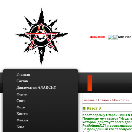
Глава клана
-
NightFish
Главная
Состав
Дипломатия ANARCHY
Форум
Главная
»
Статьи
»
Мои статьи
Связь
Фото
Квест 9
Квесты
Квест берём у Старейшины в 
Приносим ему свиток "Исцеле
Файлы
который действует всего два 
Разбойник[17] и возвращаемся
Блог
За пройденный квест получае