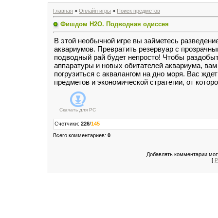
Главная
»
Онлайн игры
»
Поиск предметов
Фишдом H2O. Подводная одиссея
В этой необычной игре вы займетесь разведени
аквариумов. Превратить резервуар с прозрачны
подводный рай будет непросто! Чтобы раздобыт
аппаратуры и новых обитателей аквариума, вам
погрузиться с аквалангом на дно моря. Вас жде
предметов и экономической стратегии, от котор
Скачать для
PC
Счетчики
:
226
/
145
Всего комментариев
:
0
Добавлять комментарии могу
[
Р