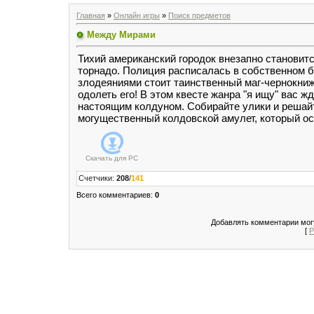
Главная
»
Онлайн игры
»
Поиск предметов
Между Мирами
Тихий американский городок внезапно становит
торнадо. Полиция расписалась в собственном б
злодеяниями стоит таинственный маг-чернокниж
одолеть его! В этом квесте жанра "я ищу" вас ж
настоящим колдуном. Собирайте улики и решай
могущественный колдовской амулет, который ос
Скачать для
PC
Счетчики
:
208
/
141
Всего комментариев
:
0
Добавлять комментарии могу
[
Р