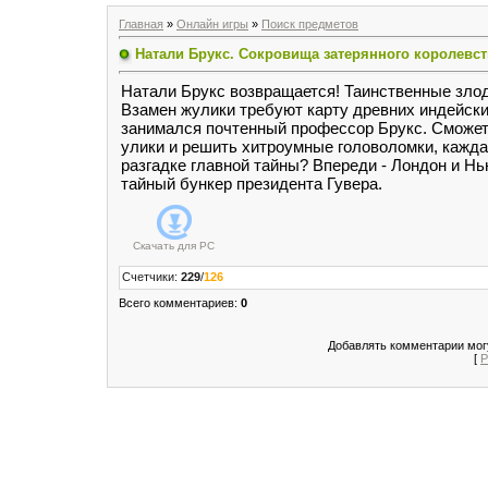
Главная
»
Онлайн игры
»
Поиск предметов
Натали Брукс. Сокровища затерянного королевст
Натали Брукс возвращается! Таинственные злод
Взамен жулики требуют карту древних индейски
занимался почтенный профессор Брукс. Сможет
улики и решить хитроумные головоломки, каждая
разгадке главной тайны? Впереди - Лондон и Н
тайный бункер президента Гувера.
Скачать для
PC
Счетчики
:
229
/
126
Всего комментариев
:
0
Добавлять комментарии могу
[
Р