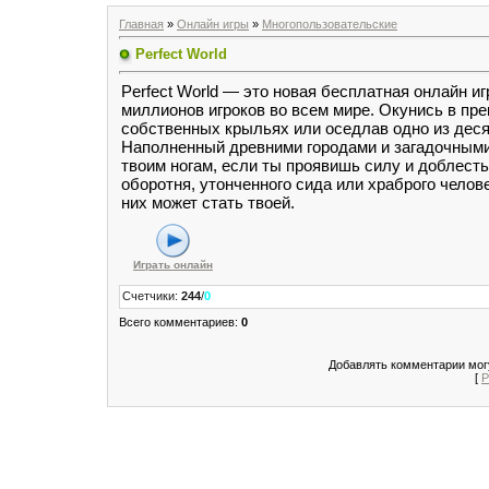
Главная
»
Онлайн игры
»
Многопользовательские
Perfect World
Perfect World — это новая бесплатная онлайн иг
миллионов игроков во всем мире. Окунись в пре
собственных крыльях или оседлав одно из деся
Наполненный древними городами и загадочными
твоим ногам, если ты проявишь силу и доблесть
оборотня, утонченного сида или храброго челов
них может стать твоей.
Играть онлайн
Счетчики
:
244
/
0
Всего комментариев
:
0
Добавлять комментарии могу
[
Р