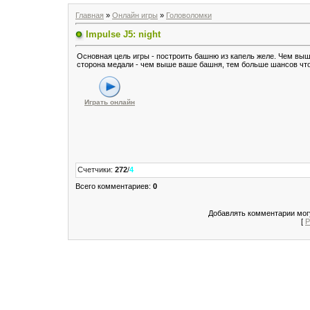
Главная
»
Онлайн игры
»
Головоломки
Impulse J5: night
Основная цель игры - построить башню из капель желе. Чем выш
сторона медали - чем выше ваше башня, тем больше шансов что 
Играть онлайн
Счетчики
:
272
/
4
Всего комментариев
:
0
Добавлять комментарии могу
[
Р