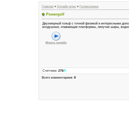
Главная
»
Онлайн игры
»
Головоломки
Powergolf
Двухмерный гольф с точной физикой и интересными допо
воздушные, плавающие платформы, липучие шары, водоо
Играть онлайн
Счетчики
:
276
/
9
Всего комментариев
:
0