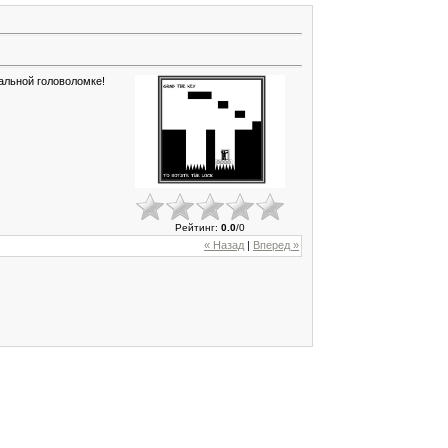
нальной головоломке!
Рейтинг
:
0.0
/
0
« Назад
|
Вперед »