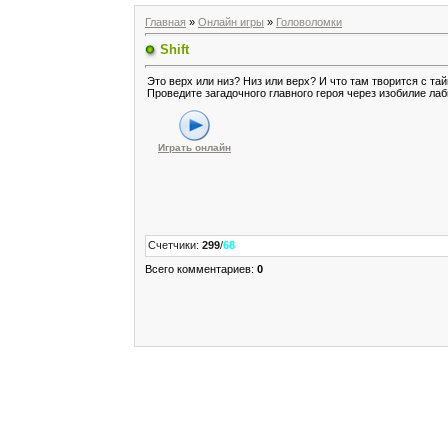
Главная
»
Онлайн игры
»
Головоломки
Shift
Это верх или низ? Низ или верх? И что там творится с т
Проведите загадочного главного героя через изобилие ла
Играть онлайн
Счетчики
:
299
/
68
Всего комментариев
:
0