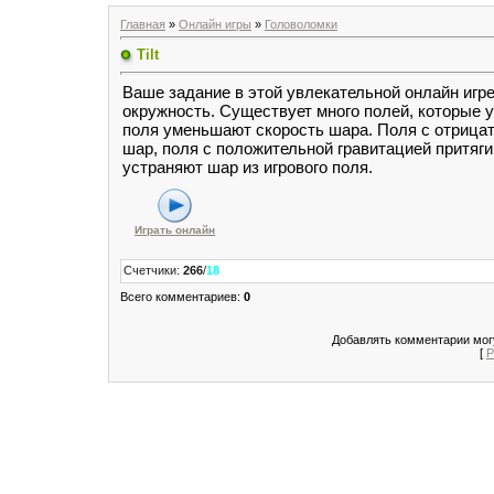
Главная
»
Онлайн игры
»
Головоломки
Tilt
Ваше задание в этой увлекательной онлайн игр
окружность. Существует много полей, которые 
поля уменьшают скорость шара. Поля с отрица
шар, поля с положительной гравитацией притяг
устраняют шар из игрового поля.
Играть онлайн
Счетчики
:
266
/
18
Всего комментариев
:
0
Добавлять комментарии могу
[
Р