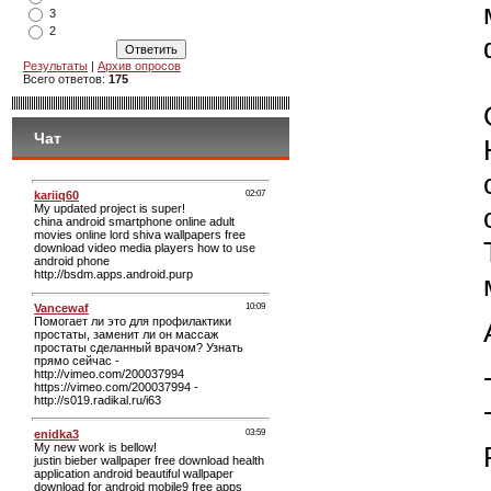
3
2
Результаты
|
Архив опросов
Всего ответов:
175
Чат