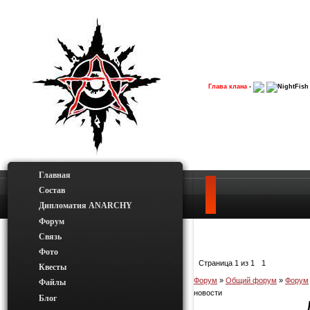
Глава клана
-
NightFish
Главная
Состав
Дипломатия ANARCHY
Форум
Связь
Фото
Страница
1
из
1
1
Квесты
Форум
»
Общий форум
»
Форум
Файлы
новости
Блог