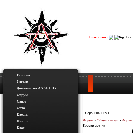
Глава клана
-
NightFish
Главная
Состав
Дипломатия ANARCHY
Форум
Связь
Фото
Страница
1
из
1
1
Квесты
Форум
»
Общий форум
»
Форум
Файлы
Красив эротик
Блог