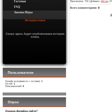
Гостевая
Просмотров
: 719 |
Добавил
:
Айстин
|
Р
FAQ
Всего комментариев
:
0
Законы Игры
Д
История клана
Скоро здесь будет опубликована история
клана.
Пользователи
Онлайн всего(вместе с гостями):
1
Гостей:
1
Пользователей:
0
Опрос
Оценка Дизайна сайта?