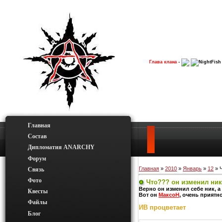
Глава клана
-
NightFish
Главная
Состав
Дипломатия ANARCHY
Форум
Главная
»
2010
»
Январь
»
12
» Ч
Связь
Фото
Что??? он изменил ни
Верно он изменил себе ник, а
Квесты
Вот он
МаксоН
, очень приятно
Файлы
ИВ процветает
Блог