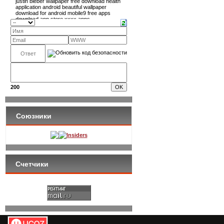
200
Союзники
Insiders
Счетчики