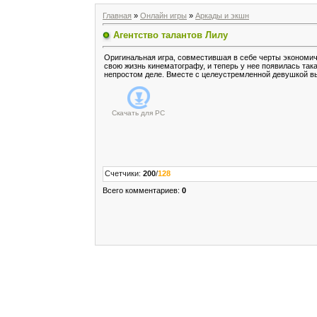
Главная
»
Онлайн игры
»
Аркады и экшн
Агентство талантов Лилу
Оригинальная игра, совместившая в себе черты экономиче
свою жизнь кинематографу, и теперь у нее появилась так
непростом деле. Вместе с целеустремленной девушкой вы
Скачать для
PC
Счетчики
:
200
/
128
Всего комментариев
:
0