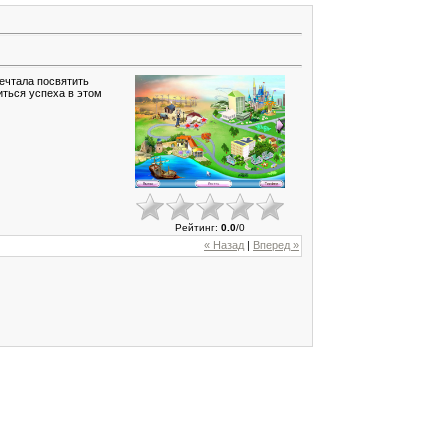
мечтала посвятить
иться успеха в этом
Рейтинг
:
0.0
/
0
« Назад
|
Вперед »