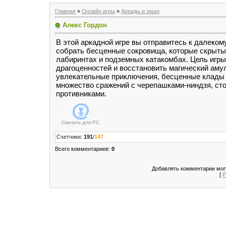
Главная
»
Онлайн игры
»
Аркады и экшн
Алекс Гордон
В этой аркадной игре вы отправитесь к далеком
собрать бесценные сокровища, которые скрыты
лабиринтах и подземных катакомбах. Цель игры
драгоценностей и восстановить магический амул
увлекательные приключения, бесценные клады 
множество сражений с черепашками-ниндзя, ст
противниками.
Скачать для
PC
Счетчики
:
191
/
147
Всего комментариев
:
0
Добавлять комментарии могу
[
Р