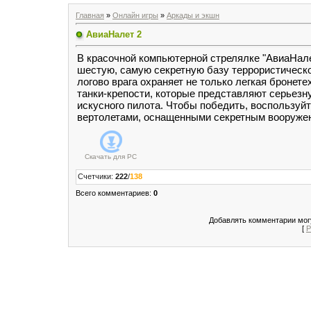
Главная
»
Онлайн игры
»
Аркады и экшн
АвиаНалет 2
В красочной компьютерной стрелялке "АвиаНале
шестую, самую секретную базу террористической
логово врага охраняет не только легкая бронете
танки-крепости, которые представляют серьезн
искусного пилота. Чтобы победить, воспользу
вертолетами, оснащенными секретным вооруже
Скачать для
PC
Счетчики
:
222
/
138
Всего комментариев
:
0
Добавлять комментарии могу
[
Р