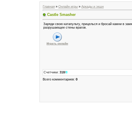
Главная
»
Онлайн игры
»
Аркады и экшн
Castle Smasher
Заряди свою катапульту, прицелься и бросай камни в зам
разрушающее стены врагов.
Играть онлайн
Счетчики
:
318
/
8
Всего комментариев
:
0