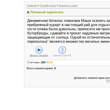
Главная
»
Онлайн игры
»
Аркады и экшн
Пляжный переполох
Динамичная бегалка: помогаем Маше освоить аз
прибрежный курорт в настоящий рай для отдыха
гости пляжа были довольны, приносите им прох
бутерброды, сдавайте в прокат надувные матрас
защищающие от солнца. Одной из отличительны
переполоха" является множество веселых мини-
Играть онлайн
Скачать для
PC
Счетчики
:
280
/
7
/
149
Всего комментариев
:
0
Добавлять комментарии могу
[
Р