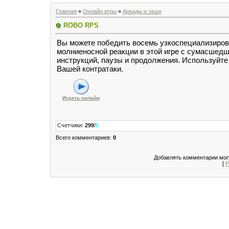
Главная
»
Онлайн игры
»
Аркады и экшн
ROBO RPS
Вы можете победить восемь узкоспециализиро
молниеносной реакции в этой игре с сумасшед
инструкций, паузы и продолжения. Используйте
Вашей контратаки.
Играть онлайн
Счетчики
:
299
/
5
Всего комментариев
:
0
Добавлять комментарии могу
[
Р