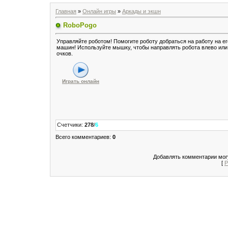
Главная
»
Онлайн игры
»
Аркады и экшн
RoboPogo
Управляйте роботом! Помогите роботу добраться на работу на ег
машин! Используйте мышку, чтобы направлять робота влево или 
очков.
Играть онлайн
Счетчики
:
278
/
6
Всего комментариев
:
0
Добавлять комментарии могу
[
Р