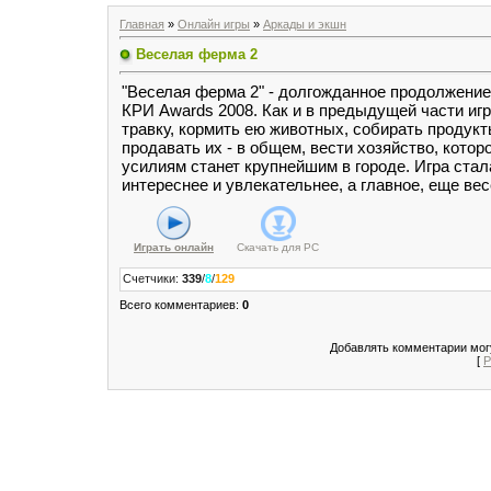
Главная
»
Онлайн игры
»
Аркады и экшн
Веселая ферма 2
"Веселая ферма 2" - долгожданное продолжение
КРИ Awards 2008. Как и в предыдущей части иг
травку, кормить ею животных, собирать продукт
продавать их - в общем, вести хозяйство, кото
усилиям станет крупнейшим в городе. Игра стал
интереснее и увлекательнее, а главное, еще вес
Играть онлайн
Скачать для
PC
Счетчики
:
339
/
8
/
129
Всего комментариев
:
0
Добавлять комментарии могу
[
Р