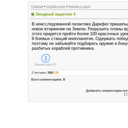
Главная
»
Онлайн игры
»
Аркады и экшн
Звездный защитник 4
В неисследованной галактике Даркфог пришельц
новое вторжение на Землю. Разрушить планы вр
этого придется пройти более 100 красочных уро
8 боевых станций инопланетян. Одержать победу
поэтому не забывайте подбирать оружие и бону
разбитых кораблей противника.
Скачать для
PC
Счетчики
:
200
/
149
Всего комментариев
:
0
Добавлять комментарии могу
[
Р